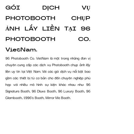
GÓI DỊCH VỤ 
PHOTOBOOTH CHỤP 
ẢNH LẤY LIỀN TẠI 96 
PHOTOBOOTH CO. 
VietNam.
96 Photobooth Co. VietNam là một trong những đơn vị 
chuyên cung cấp các dịch vụ Photobooth chụp ảnh lấy 
liền uy tín tại Việt Nam. Với các gói dịch vụ nổi bật bao 
gồm các thiết bị từ cơ bản cho đến chuyên nghiệp phù 
hợp với nhiều mô hình sự kiện khác nhau như: 96 
Signature Booth, 96 Dluxe Booth, 96 Luxury Booth, 96 
Glambooth, 1996's Booth, Mirror Me Booth.