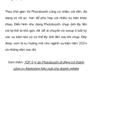
Theo thời gian thì Photobooth cũng có nhiều cải tiến, đa 
dạng và tối ưu  hơn để phù hợp với nhiều sự kiện khác 
nhau. Điển hình như dạng Photobooth chụp ảnh lấy liền 
với lợi thế là nhỏ gọn, rất dễ di chuyển và setup ở bất kỳ 
các sự kiện nào và có thể lấy ảnh liền sau khi chụp. Đây 
được xem là xu hướng mới cho ngành sự kiện năm 2024 
và những năm sau đó. 
Xem thêm: 
TOP 5 lý do Photobooth di động trở thành 
công cụ Marketing hiệu quả cho doanh nghiêp