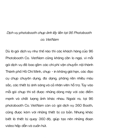
Dịch vụ photobooth chụp ảnh lấy liền tại 96 Photobooth 
co. VietNam
Dù là gói dịch vụ như thế nào thì các khách hàng của 96 
Photobooth Co. VietNam cũng không cần lo ngại, vì mỗi 
gói dịch vụ đã bao gồm các chi phí vận chuyển nội thành 
Thành phố Hồ Chí Minh, chụp - in không giới hạn, các đạo 
cụ chụp chuyên dụng, đa dạng, phông nền nhiều màu 
sắc, các thiết bị ánh sáng và cả nhân viên hỗ trợ. Tùy vào 
mỗi gói chụp thì sẽ được những dòng máy với các điểm 
mạnh và chất lượng ảnh khác nhau. Ngoài ra, tại 96 
photobooth Co. VietNam còn có gói dịch vụ 360 Booth, 
cũng được kèm với những thiết bị cơ bản. Nhưng khác 
biết là thiết bị quay 360 độ, giúp tạo nên những đoạn 
video hấp dẫn và cuốn hút.