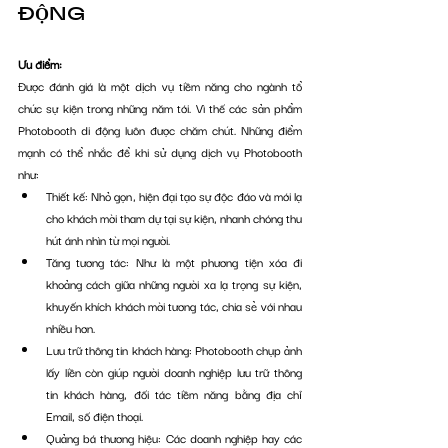
ĐỘNG 
Ưu điểm:
Được đánh giá là một dịch vụ tiềm năng cho ngành tổ 
chức sự kiện trong những năm tới. Vì thế các sản phẩm 
Photobooth di động luôn được chăm chút. Những điểm 
mạnh có thể nhắc để khi sử dụng dịch vụ Photobooth 
như: 
Thiết kế: Nhỏ gọn, hiện đại tạo sự độc đáo và mới lạ 
cho khách mời tham dự tại sự kiện, nhanh chóng thu 
hút ánh nhìn từ mọi người.
Tăng tương tác: Như là một phương tiện xóa đi 
khoảng cách giữa những người xa lạ trọng sự kiện, 
khuyến khích khách mời tương tác, chia sẻ với nhau 
nhiều hơn.
Lưu trữ thông tin khách hàng: Photobooth chụp ảnh 
lấy liền còn giúp người doanh nghiệp lưu trữ thông 
tin khách hàng, đối tác tiềm năng bằng địa chỉ 
Email, số điện thoại.
Quảng bá thương hiệu: Các doanh nghiệp hay các 