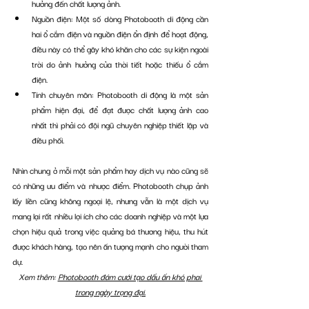
hưởng đến chất lượng ảnh. 
Nguồn điện: Một số dòng Photobooth di động cần 
hai ổ cắm điện và nguồn điện ổn định để hoạt động, 
điều này có thể gây khó khăn cho các sự kiện ngoài 
trời do ảnh hưởng của thời tiết hoặc thiếu ổ cắm 
điện.
Tính chuyên môn: Photobooth di động là một sản 
phẩm hiện đại, để đạt được chất lượng ảnh cao 
nhất thì phải có đội ngũ chuyên nghiệp thiết lập và 
điều phối.
Nhìn chung ở mỗi một sản phẩm hay dịch vụ nào cũng sẽ 
có những ưu điểm và nhược điểm. Photobooth chụp ảnh 
lấy liền cũng không ngoại lệ, nhưng vẫn là một dịch vụ 
mang lại rất nhiều lợi ích cho các doanh nghiệp và một lựa 
chọn hiệu quả trong việc quảng bá thương hiệu, thu hút 
được khách hàng, tạo nên ấn tượng mạnh cho người tham 
dự.
Xem thêm: 
Photobooth đám cưới tạo dấu ấn khó phai 
trong ngày trọng đại.