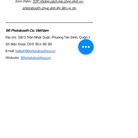
Xem thêm: 
TOP những cách lựa chọn dịch vụ 
photobooth chụp ảnh lấy liền uy tín.
96 Photobooth Co. VietNam
Địa chỉ: 39/3 Trần Nhật Duật, Phường Tân Đinh, Quận 1.
Số điện thoại: 088 954 96 96
Email: 
hello@96photoboothco.vn
Website: 
96photoboothco.vn
Fanpage: 
96 Photobooth co. VietNam
(Dịch vụ thuê Photobooth chụp ảnh lấy liền & Event 
Media)
Related Posts
See All