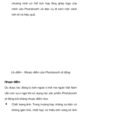
chương trình có thể tích hợp lồng ghép logo của 
mình vào Photobooth và đạo cụ đi kèm một cách 
tinh tế và hiệu quả.
Ưu điểm - Nhược điểm của Photobooth di động 
Nhược điểm:
Do được tác động từ bên ngoài vì thế mà người Việt Nam 
vẫn còn sự e ngại khi sử dụng các sản phẩm Photobooth 
di động bởi những nhược điểm như: 
Chất lượng ảnh: Trong trường hợp những sự kiện có 
không gian nhỏ, chật hẹp và thiếu ánh sáng sẽ ảnh 