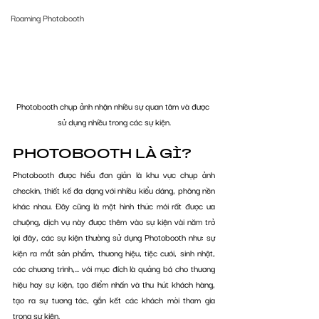
Roaming Photobooth
Photobooth chụp ảnh nhận nhiều sự quan tâm và được 
sử dụng nhiều trong các sự kiện.
PHOTOBOOTH LÀ GÌ? 
Photobooth được hiểu đơn giản là khu vực chụp ảnh 
checkin, thiết kế đa dạng với nhiều kiểu dáng, phông nền 
khác nhau. Đây cũng là một hình thức mới rất được ưa 
chuộng, dịch vụ này được thêm vào sự kiện vài năm trở 
lại đây, các sự kiện thường sử dụng Photobooth như: sự 
kiện ra mắt sản phẩm, thương hiệu, tiệc cưới, sinh nhật, 
các chương trình,... với mục đích là quảng bá cho thương 
hiệu hay sự kiện, tạo điểm nhấn và thu hút khách hàng, 
tạo ra sự tương tác, gắn kết các khách mời tham gia 
trong sự kiện. 