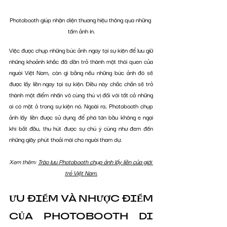
Photobooth giúp nhận diện thuơng hiệu thông qua những 
tấm ảnh in.
Việc được chụp những bức ảnh ngay tại sự kiện để lưu giữ 
những khoảnh khắc đã dần trở thành một thói quen của 
người Việt Nam, còn gì bằng nếu những bức ảnh đó sẽ 
được lấy liền ngay tại sự kiện. Điều này chắc chắn sẽ trở 
thành một điểm nhấn vô cùng thú vị đối với tất cả những 
ai có mặt ở trong sự kiện nó. Ngoài ra, Photobooth chụp 
ảnh lấy liền được sử dụng để phá tán bầu không e ngại 
khi bắt đầu, thu hút được sự chú ý cùng như đem đến 
những giây phút thoải mái cho người tham dự.
Xem thêm: 
Trào lưu Photobooth chụp ảnh lấy liền của giới 
trẻ Việt Nam.
ƯU ĐIỂM VÀ NHƯỢC ĐIỂM 
CỦA PHOTOBOOTH DI 