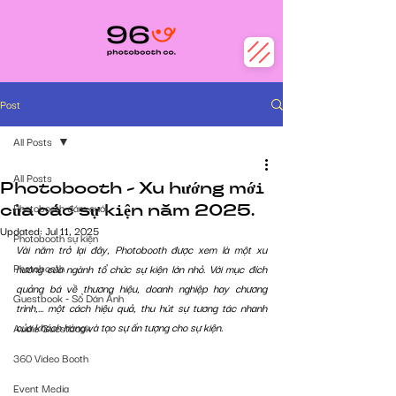
Post
All Posts
All Posts
Photobooth - Xu hướng mới
của các sự kiện năm 2025.
Photobooth đám cưới
Updated:
Jul 11, 2025
Photobooth sự kiện
Vài năm trở lại đây, Photobooth được xem là một xu 
Photobooth
hướng của ngành tổ chức sự kiện lớn nhỏ. Với mục đích 
quảng bá về thương hiệu, doanh nghiệp hay chương 
Guestbook - Sổ Dán Ảnh
trình,... một cách hiệu quả, thu hút sự tương tác nhanh 
của khách hàng và tạo sự ấn tượng cho sự kiện. 
Audio Guestbook
360 Video Booth
Event Media