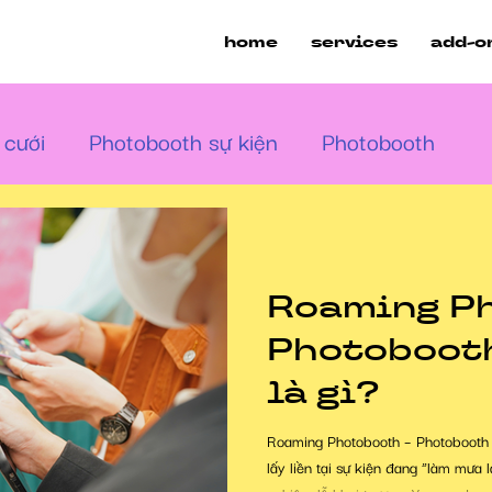
home
services
add-o
 cưới
Photobooth sự kiện
Photobooth
Audio Guestbook
360 Video Booth
Ev
Roaming P
Photobooth
là gì?
Roaming Photobooth – Photobooth 
lấy liền tại sự kiện đang “làm mưa