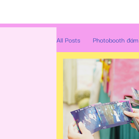
All Posts
Photobooth đám
Guestbook - Sổ Dán Ảnh
Roaming Photobooth