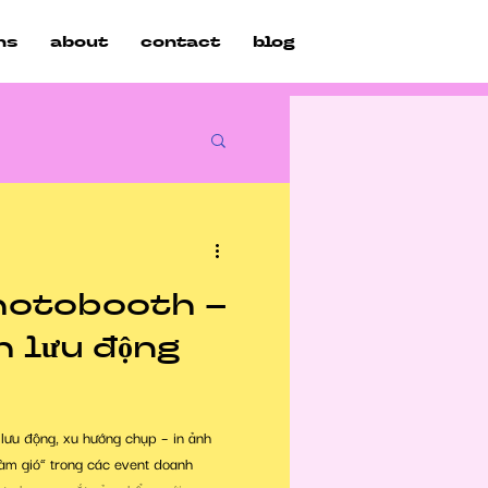
ns
about
contact
blog
ent Media
hotobooth –
 lưu động
lưu động, xu hướng chụp – in ảnh
 làm gió” trong các event doanh