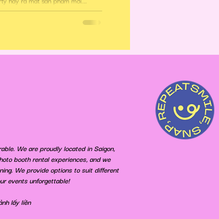
arty hay ra mắt sản phẩm mới.
aming Photobooth cho phép chụp-in
inh hoạt di chuyển, mang đến trải
ch mời.
able. We are proudly located in Saigon,
photo booth rental experiences, and we
ing. We provide options to suit different
ur events unforgettable!
ảnh lấy liền