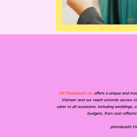
96 Photobooth co.
offers a unique and mod
Vietnam and our reach extends across to 
cater to all occasions, including weddings, 
budgets, from cost-effectiv
​photobooth Vi