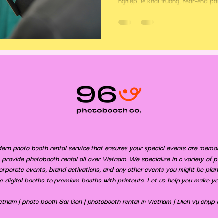
nghiệp, lễ khai trương, Year-end p
Không cần không gian cố định, Ro
ảnh trong phạm vi lên đến 100m², l
nghiệm tương tác độc đáo cho khá
ern photo booth rental service that ensures your special events are memor
provide photobooth rental all over Vietnam. We specialize in a variety of 
corporate events, brand activations, and any other events you might be plann
e digital booths to premium booths with printouts. Let us help you make yo
etnam | photo booth Sai Gon | photobooth rental in Vietnam | Dịch vụ chụp 