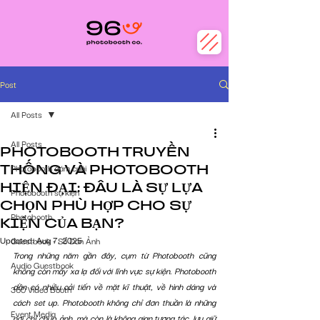
Post
All Posts
All Posts
PHOTOBOOTH TRUYỀN
THỐNG VÀ PHOTOBOOTH
Photobooth đám cưới
HIỆN ĐẠI: ĐÂU LÀ SỰ LỰA
Photobooth sự kiện
CHỌN PHÙ HỢP CHO SỰ
Photobooth
KIỆN CỦA BẠN?
Updated:
Aug 7, 2025
Guestbook - Sổ Dán Ảnh
Trong những năm gần đây, cụm từ Photobooth cũng 
Audio Guestbook
không còn mấy xa lạ đối với lĩnh vực sự kiện. Photobooth 
dần có nhiều cải tiến về mặt kĩ thuật, về hình dáng và 
360 Video Booth
cách set up. Photobooth không chỉ đơn thuần là những 
Event Media
nơi chỉ chụp ảnh, mà còn là không gian tương tác, lưu giữ 