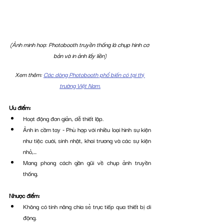
(Ảnh minh hoạ: Photobooth truyền thống là chụp hình cơ 
bản và in ảnh lấy liền)
Xem thêm: 
Các dòng Photobooth phổ biến có tại thị 
trường Việt Nam.
Ưu điểm: 
Hoạt động đơn giản, dễ thiết lập.
Ảnh in cầm tay - Phù hợp với nhiều loại hình sự kiện 
như tiệc cưới, sinh nhật, khai trương và các sự kiện 
nhỏ,...
Mang phong cách gần gũi về chụp ảnh truyền 
thống.
Nhược điểm: 
Không có tính năng chia sẻ trực tiếp qua thiết bị di 
động.