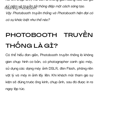
kỷ niệm và truyền tải thông điệp một cách sáng tạo. 
Roaming Photobooth
Vậy Photobooth truyền thống và Photobooth hiện đại có 
có sự khác biệt như thế nào?
PHOTOBOOTH TRUYỀN 
THỐNG LÀ GÌ? 
Có thể hiểu đơn giản, Photobooth truyền thống là không 
gian chụp hình cơ bản, có photographer canh góc máy, 
sử dụng các dạng máy ảnh DSLR, đèn Flash, phông nền 
vật lý và máy in ảnh lấy liền. Khi khách mời tham gia sự 
kiện sẽ đứng trước ống kính, chụp ảnh, sau đó được in ra 
ngay lập tức. 