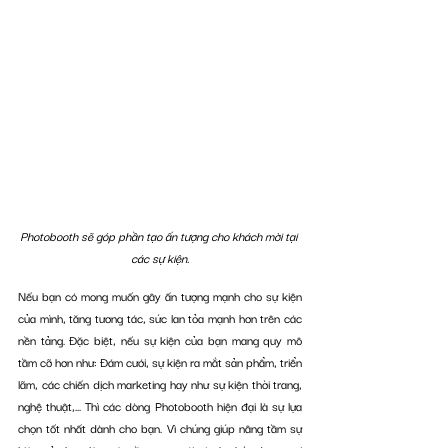
Photobooth sẽ góp phần tạo ấn tượng cho khách mời tại 
các sự kiện.
Nếu bạn có mong muốn gây ấn tượng mạnh cho sự kiện 
của mình, tăng tương tác, sức lan tỏa mạnh hơn trên các 
nền tảng. Đặc biệt, nếu sự kiện của bạn mang quy mô 
tầm cỡ hơn như: Đám cưới, sự kiện ra mắt sản phẩm, triển 
lãm, các chiến dịch marketing hay như sự kiện thời trang, 
nghệ thuật,... Thì các dòng Photobooth hiện đại là sự lựa 
chọn tốt nhất dành cho bạn. Vì chúng giúp nâng tầm sự 