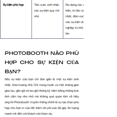
Sự kiện phù hợp
Tiệc cưới, sinh nhật, 
Đa dạng các sự 
các sự kiện quy mô 
kiện, từ tiệc sinh 
nhỏ
nhật, đám cưới đến 
các sự kiện doanh 
nghiệp từ nhỏ đến 
lớn. 
PHOTOBOOTH NÀO PHÙ 
HỢP CHO SỰ KIỆN CỦA 
BẠN? 
Nếu sự kiện của bạn chỉ đơn giản là một sự kiện sinh 
nhật, khai trương nhỏ. Chỉ mong muốn có một không gian 
giao lưu, gần gũi và lưu giữ những kỷ niệm bằng những bức 
ảnh cầm tay nho nhỏ mà không quá quan tâm về hiệu 
ứng thì Photobooth truyền thống chỉnh là sự lựa chọn phù 
hợp cho bạn vì vừa tiết kiệm chi phí vừa đủ gây ấn tượng 
mạnh mẽ đến với khách mời tham dự.