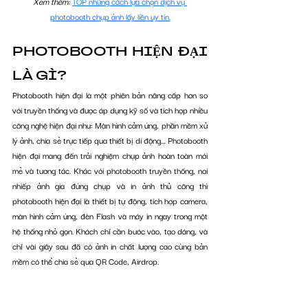
Xem thêm: 
TOP những cách lựa chọn dịch vụ 
photobooth chụp ảnh lấy liền uy tín.
PHOTOBOOTH HIỆN ĐẠI 
LÀ GÌ?
Photobooth hiện đại là một phiên bản nâng cấp hơn so 
với truyền thống và được áp dụng kỹ số và tích hợp nhiều 
công nghệ hiện đại như: Màn hình cảm ứng, phần mềm xử 
lý ảnh, chia sẻ trực tiếp qua thiết bị di động… Photobooth 
hiện đại mang đến trải nghiệm chụp ảnh hoàn toàn mới 
mẻ và tương tác. Khác với photobooth truyền thống, nơi 
nhiếp ảnh gia đứng chụp và in ảnh thủ công thì 
photobooth hiện đại là thiết bị tự động, tích hợp camera, 
màn hình cảm ứng, đèn Flash và máy in ngay trong một 
hệ thống nhỏ gọn. Khách chỉ cần bước vào, tạo dáng, và 
chỉ vài giây sau đã có ảnh in chất lượng cao cùng bản 
mềm có thể chia sẻ qua QR Code, Airdrop.