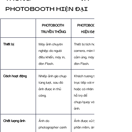
PHOTOBOOTH HIỆN ĐẠI
PHOTOBOOTH 
PHOTOBOOTH 
TRUYỀN THỐNG
HIỆN ĐẠI
Thiết bị
Máy ảnh chuyên 
Thiết bị tích hợp: 
nghiệp do người 
camera, màn hình 
điều khiển, máy in, 
cảm ứng, máy in, 
đèn Flash.
đèn Flash.
Cách hoạt động
Nhiếp ảnh gia chụp 
Khách tương tác 
từng lượt, sau đó 
trực tiếp với máy 
ảnh được in thủ 
hoặc có nhân viên 
công.
hỗ trợ để 
chụp/quay và in 
ảnh.
Chất lượng ảnh
Ảnh do 
Ảnh được xử lý qua 
photographer canh 
phần mềm, ánh 