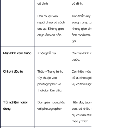
cố định.
cố định.
Phụ thuộc vào 
Tính thẩm mỹ cao, 
người chụp và cách 
sang trọng, tạo 
set up. Không gian 
không gian chụp 
chụp ảnh cơ bản.
ảnh thoải mái, gần 
gũi.
Màn hình xem trước
Không hỗ trợ.
Có màn hình xem 
trước.
Chi phí đầu tư
Thấp - Trung bình, 
Có nhiều mức giá, 
tùy thuộc vào 
tối ưu theo gói dịch 
photographer và 
vụ và thời lượng.
thời gian làm việc.
Trải nghiệm người 
Đơn giản, t
ương tác 
Hiện đại, tương tác 
dùng
với photographer.
cao, có nhiều đạo 
cụ và dán sticker 
theo ý thích.