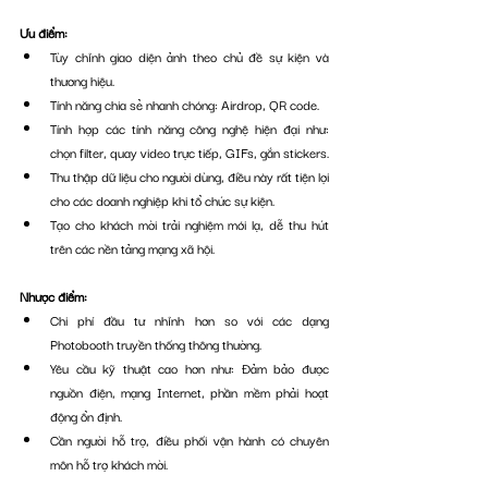
Ưu điểm: 
Tùy chỉnh giao diện ảnh theo chủ đề sự kiện và 
thương hiệu.
Tính năng chia sẻ nhanh chóng: Airdrop, QR code.
Tính hợp các tính năng công nghệ hiện đại như: 
chọn filter, quay video trực tiếp, GIFs, gắn stickers.
Thu thập dữ liệu cho người dùng, điều này rất tiện lợi 
cho các doanh nghiệp khi tổ chức sự kiện. 
Tạo cho khách mời trải nghiệm mới lạ, dễ thu hút 
trên các nền tảng mạng xã hội.
Nhược điểm:
Chi phí đầu tư nhỉnh hơn so với các dạng 
Photobooth truyền thống thông thường.
Yêu cầu kỹ thuật cao hơn như: Đảm bảo được 
nguồn điện, mạng Internet, phần mềm phải hoạt 
động ổn định. 
Cần người hỗ trợ, điều phối vận hành có chuyên 
môn hỗ trợ khách mời.