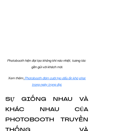
Photobooth hiện đại tạo không khí náo nhiệt, tương tác 
gần gũi với khách mời.
Xem thêm:
Photobooth đám cưới tạo dấu ấn khó phai 
trong ngày trọng đại.
SỰ GIỐNG NHAU VÀ 
KHÁC NHAU CỦA 
PHOTOBOOTH TRUYỀN 
THỐNG VÀ 