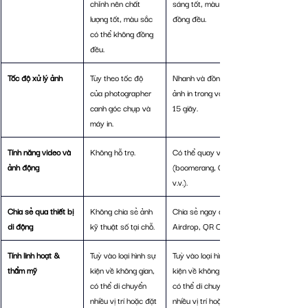
chỉnh nên chất 
sáng tốt, màu sắc 
lượng tốt, màu sắc 
đồng đều.
có thể không đồng 
đều.
Tốc độ xử lý ảnh
Tùy theo tốc độ 
Nhanh và đồng bộ, 
của photographer 
ảnh in trong vòng 
canh góc chụp và 
15 giây.
máy in.
Tính năng video và 
Không hỗ trợ.
Có thể quay video 
ảnh động
(boomerang, GIFs 
v.v.).
Chia sẻ qua thiết bị 
Không chia sẻ ảnh 
Chia sẻ ngay qua 
di động
kỹ thuật số tại chỗ.
Airdrop, QR Code,...
Tính linh hoạt & 
Tuỳ vào loại hình sự 
Tuỳ vào loại hình sự 
thẩm mỹ
kiện về không gian, 
kiện về không gian, 
có thể di chuyển 
có thể di chuyển 
nhiều vị trí hoặc đặt 
nhiều vị trí hoặc đặt 