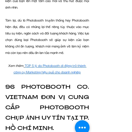
kiện của bạn lên một tầm cao mới và thu hút được mọi 
ánh nhìn. 
Tóm lại, dù là Photobooth truyền thống hay Photobooth 
hiện đại, đều có những lợi thế riêng tùy thuộc vào mục 
tiêu sự kiện, ngân sách và đối tượng khách hàng. Việc lựa 
chọn đúng loại Photobooth sẽ giúp sự kiện của bạn 
không chỉ ấn tượng, khách mời mang ảnh về làm kỷ niệm 
mà còn tạo nên dấu ấn lan tỏa mạnh mẽ.
Xem thêm:
TOP 5 lý do Photobooth di động trở thành 
công cụ Marketing hiệu quả cho doanh nghiêp
96 PHOTOBOOTH CO. 
VIETNAM ĐƠN VỊ CUNG 
CẤP PHOTOBOOTH 
CHỤP ẢNH UY TÍN TẠI TP. 
HỒ CHÍ MINH.