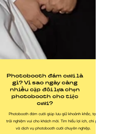
Photobooth đám cưới là
gì? Vì sao ngày càng
nhiều cặp đôi lựa chọn
photobooth cho tiệc
cưới?
Photobooth đám cưới giúp lưu giữ khoảnh khắc, tạo